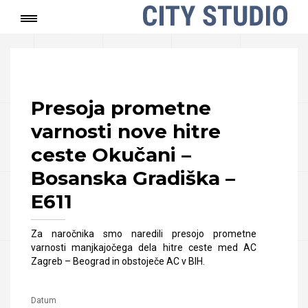
Domov
/
Projekti
/
Prometna varnost
/
Presoja
prometne varnosti nove hitre ceste Okučani –
Bosanska Gradiška – E611
Presoja prometne
varnosti nove hitre
ceste Okučani –
Bosanska Gradiška –
E611
Za naročnika smo naredili presojo prometne
varnosti manjkajočega dela hitre ceste med AC
Zagreb – Beograd in obstoječe AC v BIH.
Datum