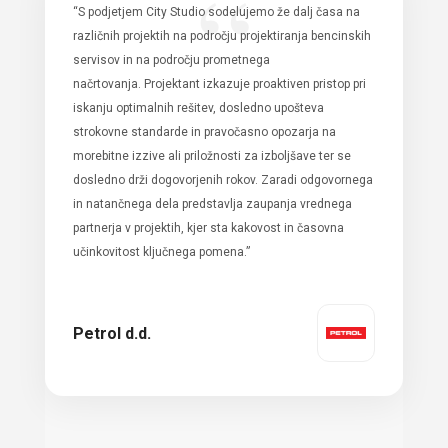
“
“S podjetjem City Studio sodelujemo že dalj časa na
različnih projektih na področju projektiranja bencinskih
servisov in na področju prometnega
načrtovanja.
Projektant izkazuje proaktiven pristop pri
iskanju optimalnih rešitev, dosledno upošteva
strokovne standarde in pravočasno opozarja na
morebitne izzive ali priložnosti za izboljšave ter se
dosledno drži dogovorjenih rokov.
Zaradi odgovornega
in natančnega dela predstavlja zaupanja vrednega
partnerja v projektih, kjer sta kakovost in časovna
učinkovitost ključnega pomena.”
Petrol d.d.