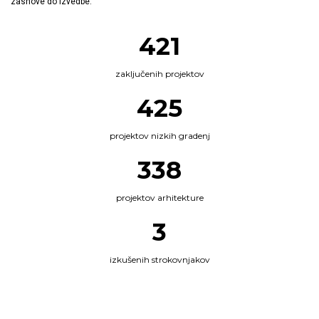
zasnove do izvedbe.
461
zaključenih projektov
466
projektov nizkih gradenj
372
projektov arhitekture
4
izkušenih strokovnjakov