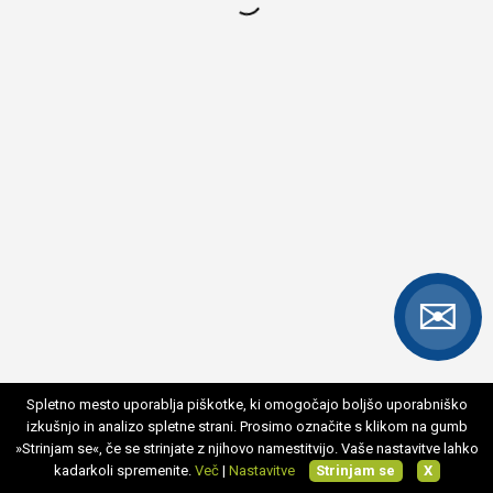
Pošljite svoj življenjepis na info@city-studio.si.
Naročite projekt še danes
PIŠITE NAM
©NGN MEDIA 2026
✉
Spletno mesto uporablja piškotke, ki omogočajo boljšo uporabniško
izkušnjo in analizo spletne strani. Prosimo označite s klikom na gumb
»Strinjam se«, če se strinjate z njihovo namestitvijo. Vaše nastavitve lahko
kadarkoli spremenite.
Več
|
Nastavitve
Strinjam se
X