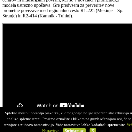
modela ustrezno upošteva. Gre predvsem za preveritev nove
prometne povezave med regionalno cesto R1-225 (Mekinje – Sp.
Stranje) in R2-414 (Kamnik - Tuhinj).
Spletno mesto uporablja piškotke, ki omogočajo boljšo uporabniško izkušnjo i
analizo spletne strani. Prosimo označite s klikom na gumb »Strinjam se«, če se
strinjate z njihovo namestitvijo. Vaše nastavitve lahko kadarkoli spremenite.
Ve
©NGN MEDIA 2026
Nastavitve
Strinjam se
X
✉
Kontakt