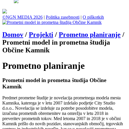
©NGN MEDIA 2026
|
Politika zasebnosti
|
O piškotkih
Domov
/
Projekti
/
Prometno planiranje
/
Prometni model in prometna študija
Občine Kamnik
Prometno planiranje
Prometni model in prometna študija Občine
Kamnik
Predmet prometne študije je novelacija prometnega modela mesta
Kamnika, katerega je v letu 2007 izdelalo podjetje City Studio
d.o.o.. Novelacija se izdeluje za potrebe posodobitve modela,
izračuna prometnih obremenitev na omrežju v letu 2018 in
preveritev prometnih tokov. Med letoma 2007 in 2018 je v občini
Kamnik prišlo do novih pozidav, stanovanjskih območij, trgovskih
centrov in industrijskih površin, kar se v novelaciji prometnega