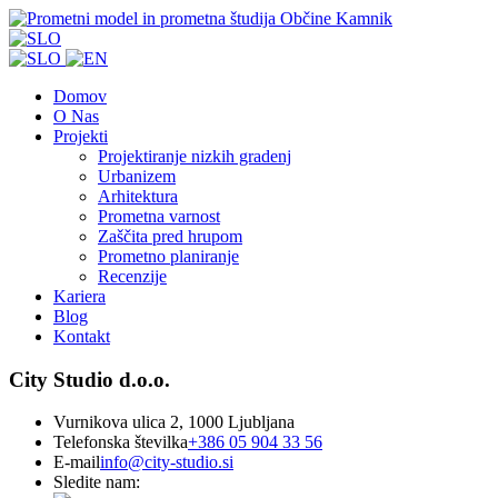
Domov
O Nas
Projekti
Projektiranje nizkih gradenj
Urbanizem
Arhitektura
Prometna varnost
Zaščita pred hrupom
Prometno planiranje
Recenzije
Kariera
Blog
Kontakt
City Studio d.o.o.
Vurnikova ulica 2, 1000 Ljubljana
Telefonska številka
+386 05 904 33 56
E-mail
info@city-studio.si
Sledite nam: