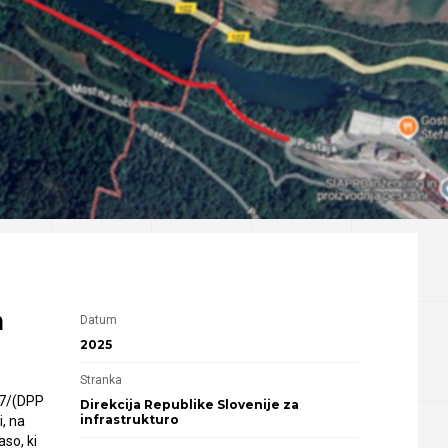
a
Datum
2025
Stranka
 7/(DPP
Direkcija Republike Slovenije za
infrastrukturo
i, na
aso, ki