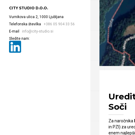
CITY STUDIO D.O.O.
Vurnikova ulica 2, 1000 Ljubljana
Telefonska številka
+386 05 904 33 56
E-mail
info@city-studio.si
Sledite nam:
Uredi
Soči
Za naročnika
in PZI) za ure
enem najlepših