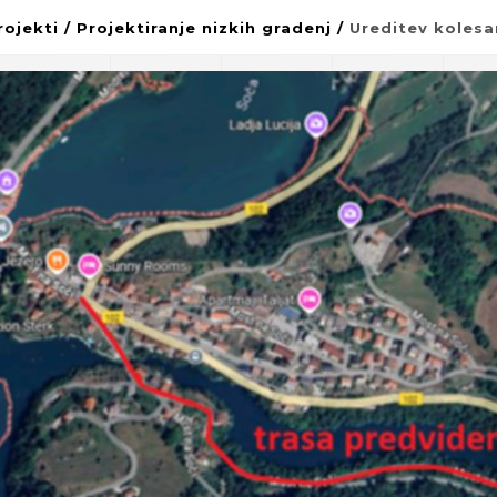
rojekti
/
Projektiranje nizkih gradenj
/
Ureditev kolesa